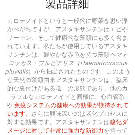
製品詳細
カロテノイドというと一般的に野菜を思い浮
かべがちですが、アスタキサンチンはエビや
サーモン、そして健康的な藻類にも多く含ま
れています。私たちが使用しているアスタキ
サンチンは、鮮やかな赤色を持つ藻類
ヘマト
コッカス・プルビアリス（Haematococcus
pluvialis
）から抽出されたものです。このよう
な天然の藻類由来アスタキサンチンは、臨床
的な裏付けがある唯一の形態であり、他のカ
ラフルなカロテノイドと同様に、心血管系
や
免疫システムの健康への効果が期待されて
います。
さらに興味深いのは老化プロセスに
対する効果です。アスタキサンチンは
酸化ダ
メージに対して非常に強力な防御力
を持って