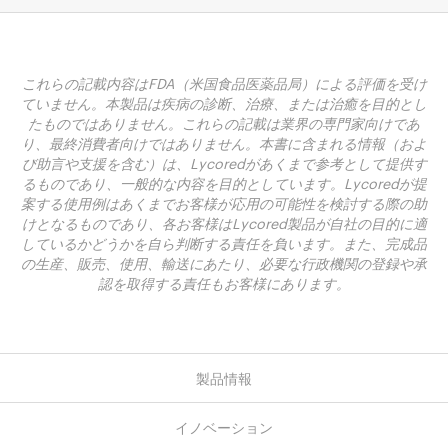
これらの記載内容はFDA（米国食品医薬品局）による評価を受け
ていません。本製品は疾病の診断、治療、または治癒を目的とし
たものではありません。これらの記載は業界の専門家向けであ
り、最終消費者向けではありません。本書に含まれる情報（およ
び助言や支援を含む）は、Lycoredがあくまで参考として提供す
るものであり、一般的な内容を目的としています。Lycoredが提
案する使用例はあくまでお客様が応用の可能性を検討する際の助
けとなるものであり、各お客様はLycored製品が自社の目的に適
しているかどうかを自ら判断する責任を負います。また、完成品
の生産、販売、使用、輸送にあたり、必要な行政機関の登録や承
認を取得する責任もお客様にあります。
製品情報
イノベーション