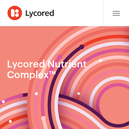
Lycored Nutrient
Complex™