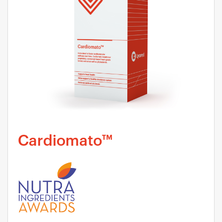
Cardiomato™