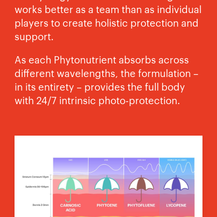
works better as a team than as individual
players to create holistic protection and
support.
As each Phytonutrient absorbs across
different wavelengths, the formulation –
in its entirety – provides the full body
with 24/7 intrinsic photo-protection.