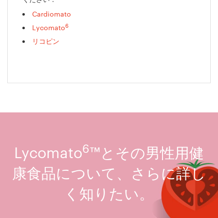
Cardiomato
6
Lycomato
リコピン
6
Lycomato
™とその男性用健
康食品について、さらに詳し
く知りたい。