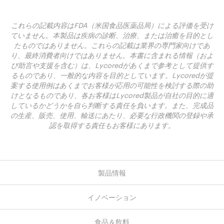
これらの記載内容はFDA（米国食品医薬品局）による評価を受け
ていません。本製品は疾病の診断、治療、または治癒を目的とし
たものではありません。これらの記載は業界の専門家向けであ
り、最終消費者向けではありません。本書に含まれる情報（およ
び助言や支援を含む）は、Lycoredがあくまで参考として提供す
るものであり、一般的な内容を目的としています。Lycoredが提
案する使用例はあくまでお客様が応用の可能性を検討する際の助
けとなるものであり、各お客様はLycored製品が自社の目的に適
しているかどうかを自ら判断する責任を負います。また、完成品
の生産、販売、使用、輸送にあたり、必要な行政機関の登録や承
認を取得する責任もお客様にあります。
製品情報
イノベーション
食品＆飲料