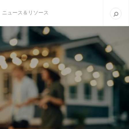
次
を
ニュース＆リソース
検
索