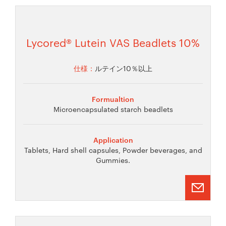
Lycored® Lutein VAS Beadlets 10%
仕様：
ルテイン10％以上
Formualtion
Microencapsulated starch beadlets
Application
Tablets, Hard shell capsules, Powder beverages, and
Gummies.