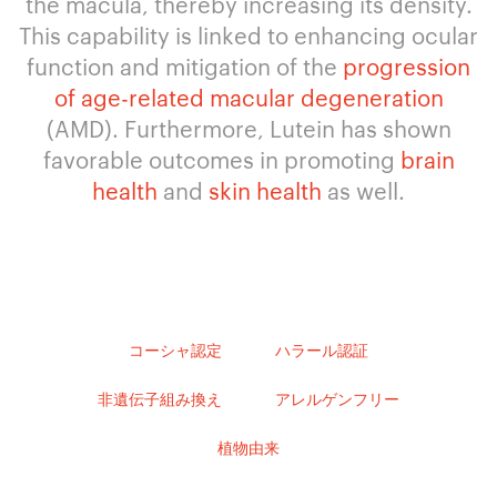
the macula, thereby increasing its density.
This capability is linked to enhancing ocular
function and mitigation of the
progression
of age-related macular degeneration
(AMD). Furthermore, Lutein has shown
favorable outcomes in promoting
brain
health
and
skin health
as well.
コーシャ認定
ハラール認証
非遺伝子組み換え
アレルゲンフリー
植物由来