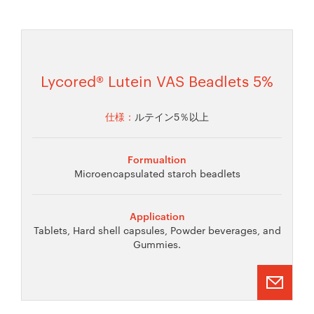
Lycored® Lutein VAS Beadlets 5%
仕様：
ルテイン5％以上
Formualtion
Microencapsulated starch beadlets
Application
Tablets, Hard shell capsules, Powder beverages, and
Gummies.