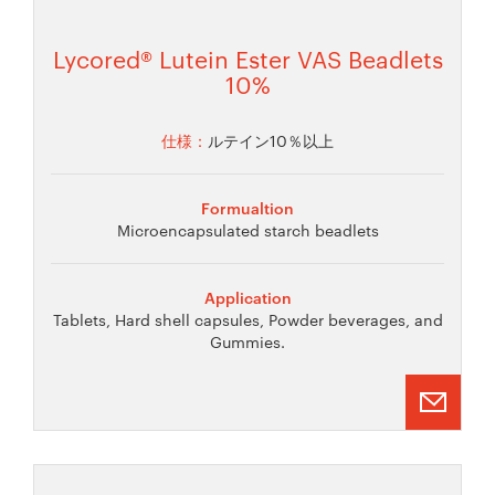
Lycored® Lutein Ester VAS Beadlets
10%
仕様：
ルテイン10％以上
Formualtion
Microencapsulated starch beadlets
Application
Tablets, Hard shell capsules, Powder beverages, and
Gummies.