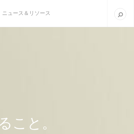
次
を
ニュース＆リソース
検
索
ること。