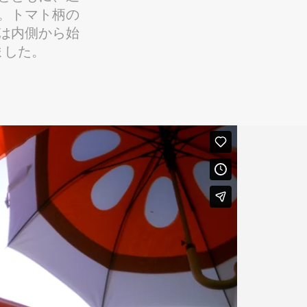
。トマト柄の
は内側から始
ました。