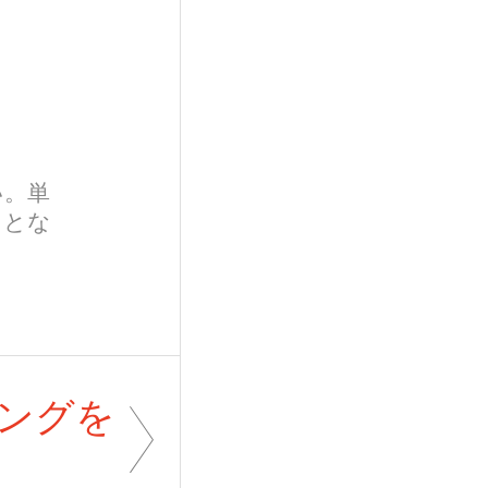
。
い。単
トとな
ングを