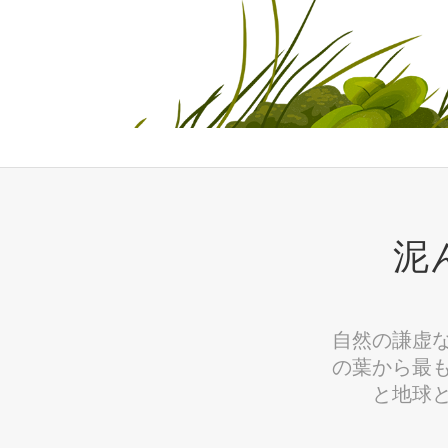
泥
自然の謙虚
の葉から最
と地球