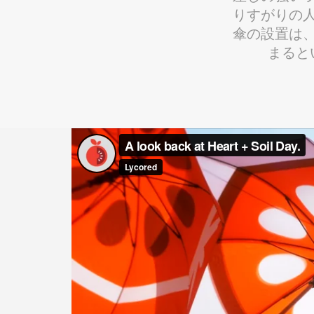
りすがりの
傘の設置は
まると