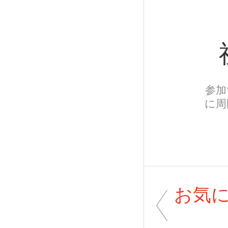
参加
に周
お気