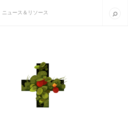
次
を
ニュース＆リソース
検
索