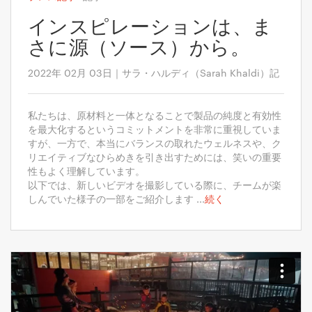
インスピレーションは、ま
さに源（ソース）から。
2022年 02月 03日｜サラ・ハルディ（Sarah Khaldi）記
私たちは、原材料と一体となることで製品の純度と有効性
を最大化するというコミットメントを非常に重視していま
すが、一方で、本当にバランスの取れたウェルネスや、ク
リエイティブなひらめきを引き出すためには、笑いの重要
性もよく理解しています。
以下では、新しいビデオを撮影している際に、チームが楽
しんでいた様子の一部をご紹介します ...
続く