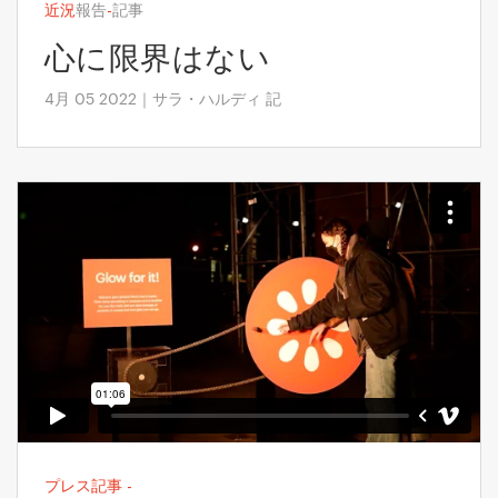
近況
報告
-
記事
心に限界はない
4月 05 2022｜サラ・ハルディ 記
プレス記事
-