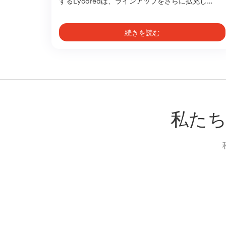
するLycoredは、ラインアップをさらに拡充し…
続きを読む
私た