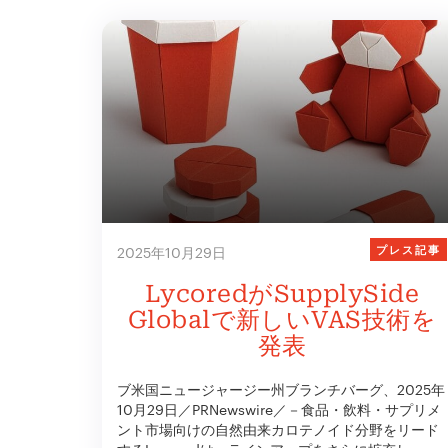
プレス記事
2025年10月29日
LycoredがSupplySide
Globalで新しいVAS技術を
発表
ブ米国ニュージャージー州ブランチバーグ、2025年
10月29日／PRNewswire／－食品・飲料・サプリメ
ント市場向けの自然由来カロテノイド分野をリード