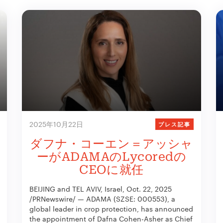
2025年10月22日
プレス記事
ダフナ・コーエン＝アッシャ
ーがADAMAのLycoredの
CEOに就任
BEIJING and TEL AVIV, Israel, Oct. 22, 2025
/PRNewswire/ — ADAMA (SZSE: 000553), a
global leader in crop protection, has announced
the appointment of Dafna Cohen-Asher as Chief