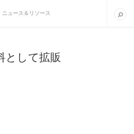
次
を
ニュース＆リソース
検
索
料として拡販