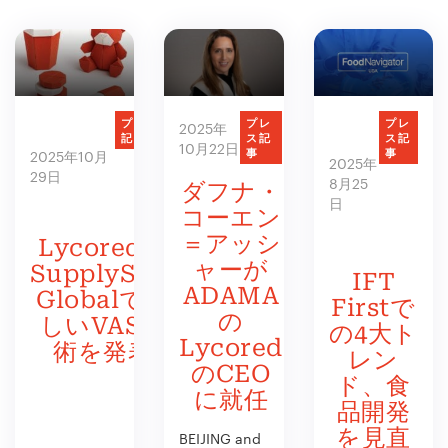
プレス
プレ
プレ
2025年
記事
ス記
ス記
10月22日
事
事
2025年10月
2025年
29日
8月25
ダフナ・
日
コーエン
＝アッシ
Lycoredが
ャーが
SupplySide
IFT
ADAMA
Globalで新
Firstで
の
しいVAS技
の4大ト
Lycored
術を発表
レン
のCEO
ド、食
に就任
品開発
を見直
BEIJING and