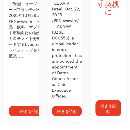
TEL AVIV,
ブ米国ニュージャージ
す契機
Israel, Oct. 22,
ー州ブランチバーグ、
に
2025
2025年10月29日／
/PRNewswire/
PRNewswire／－食
— ADAMA
品・飲料・サプリメン
(SZSE:
ト市場向けの自然由来
000553), a
カロテノイド分野をリ
global leader
ードするLycoredは、
in crop
ラインアップをさらに
protection, has
拡充し…
announced the
appointment
of Dafna
Cohen-Asher
as Chief
Executive
Officer...
続きを読
続きを読む
続きを読む
む