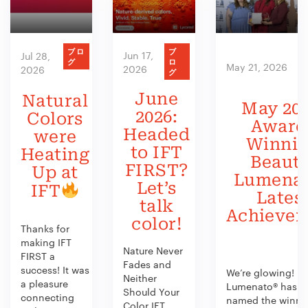
ブロ
ブ
Jun 17,
Jul 28,
グ
ロ
May 21, 2026
2026
2026
グ
June
Natural
May 202
2026:
Colors
Award
Headed
were
Winni
to IFT
Heating
Beauty
FIRST?
Up at
Lumenat
Let’s
IFT
Lates
talk
Achieve
color!
Thanks for
making IFT
Nature Never
FIRST a
Fades and
success! It was
We’re glowing!
Neither
a pleasure
Lumenato® has b
Should Your
connecting
named the winner
Color IFT