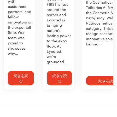
with
the Cosmetics &
FIRST is just
customers,
Toiletries Allē Aw
around the
partners, and
the Cosmetic Act
corner and
fellow
Bath/Body, Welln
Lycored is
innovators on
Nutricosmetics
bringing
the expo hall
category. This aw
nature’s
floor. Our
recognizes the
lasting power
team was
innovative scien
to the expo
proud to
behind...
floor. At
showcase
Lycored,
why...
we’re
grounded...
続きを読
続きを読
む
む
続きを読む